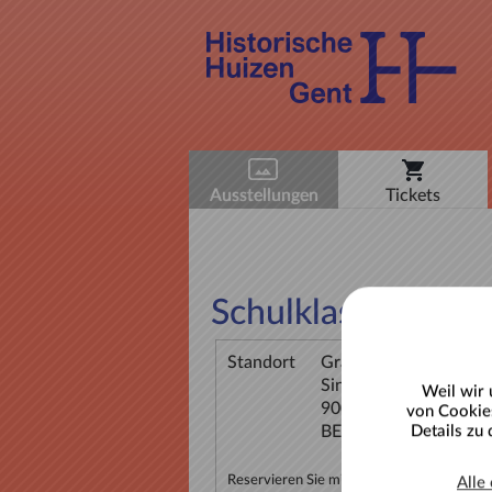
Ausstellungen
Tickets
Schulklassenbesu
Standort
Gravensteen
Sint-Veerleplein 11
Weil wir 
9000 Gent
von Cookies
BE
Details zu
Reservieren Sie mindestens 1 Tag im Vora
Alle