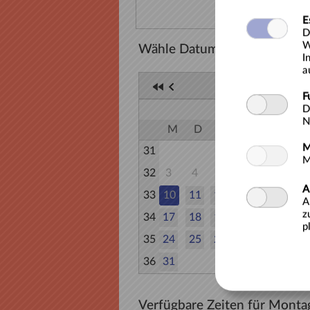
E
D
W
Wähle Datum
I
a
AUGUST 20
F
D
AUGUST
N
M
D
M
D
F
S
M
31
1
M
32
3
4
5
6
7
8
A
33
10
11
12
13
14
15
A
z
34
17
18
19
20
21
22
p
35
24
25
26
27
28
29
36
31
Verfügbare Zeiten für Montag