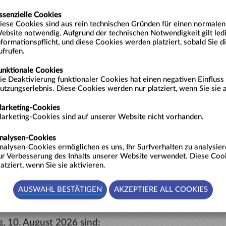
ssenzielle Cookies
iese Cookies sind aus rein technischen Gründen für einen normale
ebsite notwendig. Aufgrund der technischen Notwendigkeit gilt ledi
nformationspflicht, und diese Cookies werden platziert, sobald Sie 
ufrufen.
26 - SEPTEMBER 2026
unktionale Cookies
ie Deaktivierung funktionaler Cookies hat einen negativen Einfluss 
SEPTEMBER
utzungserlebnis. Diese Cookies werden nur platziert, wenn Sie sie a
S
M
D
M
D
F
S
S
arketing-Cookies
2
36
1
2
3
4
5
6
arketing-Cookies sind auf unserer Website nicht vorhanden.
9
37
7
8
9
10
11
12
13
nalysen-Cookies
16
38
14
15
16
17
18
19
20
nalysen-Cookies ermöglichen es uns, Ihr Surfverhalten zu analysie
ur Verbesserung des Inhalts unserer Website verwendet. Diese Coo
23
39
21
22
23
24
25
26
27
latziert, wenn Sie sie aktivieren.
30
40
28
29
30
41
, 10. August 2026 sind: