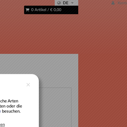
DE
Kont
0 Artikel
/
€ 0,00
lche Arten
 zur Liste
ten oder die
e
besuchen.
ren