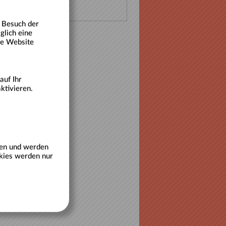
n Besuch der
glich eine
die Website
auf Ihr
ktivieren.
ren und werden
kies werden nur