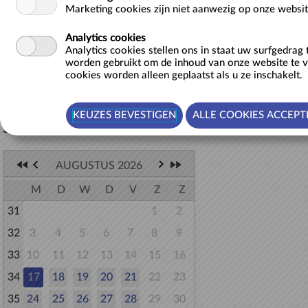
Marketing cookies zijn niet aanwezig op onze websit
Minimum 10 dagen op voorhand reserveren
Analytics cookies
Analytics cookies stellen ons in staat uw surfgedrag
worden gebruikt om de inhoud van onze website te 
cookies worden alleen geplaatst als u ze inschakelt.
Terug naar lijst
Selecteer een datum
AUGUSTUS 2026
M
D
W
D
V
Z
Z
31
1
2
32
3
4
5
6
7
8
9
33
10
11
12
13
14
15
16
34
17
18
19
20
21
22
23
35
24
25
26
27
28
29
30