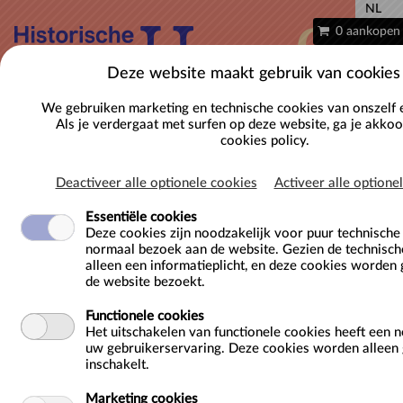
NL
0 aankopen
Deze website maakt gebruik van cookies
We gebruiken marketing en technische cookies van onszelf 
Als je verdergaat met surfen op deze website, ga je akko
cookies policy.
Deactiveer alle optionele cookies
Activeer alle optione
Essentiële cookies
Deze cookies zijn noodzakelijk voor puur technisch
normaal bezoek aan de website. Gezien de technisch
De clash der tijden - Lagere School
alleen een informatieplicht, en deze cookies worden 
de website bezoekt.
Locatie
Gravensteen
Functionele cookies
Sint-Veerleplein 11
Het uitschakelen van functionele cookies heeft een 
9000 Gent
uw gebruikerservaring. Deze cookies worden alleen g
inschakelt.
BE
Doelgroep
Kinderen (6-12)
Marketing cookies