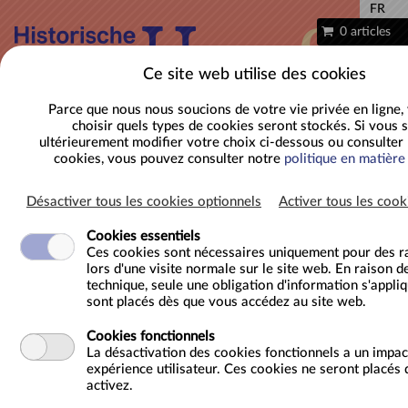
FR
0 articles
Ce site web utilise des cookies
Parce que nous nous soucions de votre vie privée en ligne
choisir quels types de cookies seront stockés. Si vous 
ultérieurement modifier votre choix ci-dessous ou consulter 
cookies, vous pouvez consulter notre
politique en matière
Désactiver tous les cookies optionnels
Activer tous les cook
Cookies essentiels
Ces cookies sont nécessaires uniquement pour des r
Le Trône, fête d'anniversaire au Château
lors d'une visite normale sur le site web. En raison d
des Comtes (seulement disponible en
technique, seule une obligation d'information s'appliq
sont placés dès que vous accédez au site web.
néerlandais)
Cookies fonctionnels
La désactivation des cookies fonctionnels a un impact
Localisation
Gravensteen
expérience utilisateur. Ces cookies ne seront placés 
Sint-Veerleplein 11
activez.
9000 Gent