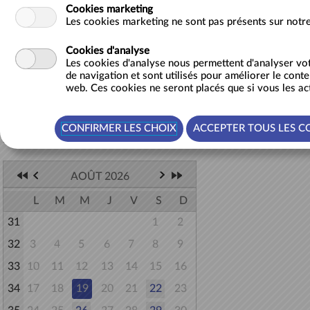
Cookies marketing
BE
Les cookies marketing ne sont pas présents sur notre
Cookies d'analyse
Les cookies d'analyse nous permettent d'analyser v
de navigation et sont utilisés pour améliorer le conte
web. Ces cookies ne seront placés que si vous les ac
Retourner à la liste
Sélectionner date
AOÛT 2026
L
M
M
J
V
S
D
31
1
2
32
3
4
5
6
7
8
9
33
10
11
12
13
14
15
16
34
17
18
19
20
21
22
23