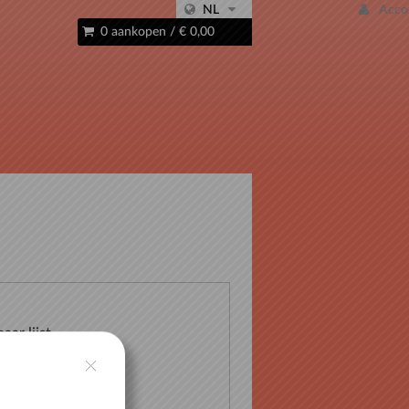
NL
Acco
0 aankopen
/
€ 0,00
aar lijst