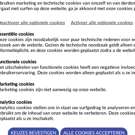
ruiken marketing en technische cookies van onszelf en van derden.
rgaat met surfen op deze website, ga je akkoord met onze cookies p
en
eactiveer alle optionele cookies
Activeer alle optionele cookies
ssentiële cookies
eze cookies zijn noodzakelijk voor puur technische redenen voor 
ezoek aan de website. Gezien de technische noodzaak geldt alleen 
nformatieplicht, en deze cookies worden geplaatst zodra u de websi
026 - SEPTEMBER 2026
SEPTEMBER
unctionele cookies
et uitschakelen van functionele cookies heeft een negatieve invloe
Z
M
D
W
D
V
Z
Z
ebruikerservaring. Deze cookies worden alleen geplaatst als u ze in
2
36
1
2
3
4
5
6
arketing cookies
9
37
7
8
9
10
11
12
13
arketing cookies zijn niet aanwezig op onze website.
16
38
14
15
16
17
18
19
20
nalytics cookies
23
39
21
22
23
24
25
26
27
nalytics cookies stellen ons in staat uw surfgedrag te analyseren 
ebruikt om de inhoud van onze website te verbeteren. Deze cookie
30
40
28
29
30
eplaatst als u ze inschakelt.
41