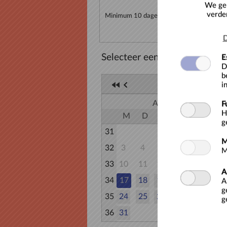
We geb
verde
Minimum 10 dagen op voorhand reserver
D
Selecteer een datum
E
D
b
i
AUGUSTUS 2
AUGUSTUS
F
H
M
D
W
D
V
Z
g
31
1
M
32
3
4
5
6
7
8
M
33
10
11
12
13
14
15
A
34
17
18
19
20
21
22
A
g
35
24
25
26
27
28
29
g
36
31