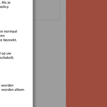
 Als je
olicy.
een normaal
een
te bezoekt.
d op uw
schakelt.
en worden
s worden alleen